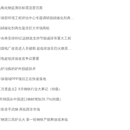
氮氧化物监测目标需适度完善
环保部环境工程评估中心专题调研脱硝催化剂再生状况
脱硝催化剂再生蕴含巨大市场商机
中央将安排80亿远财政支持节能减排等重大工程
燃煤电厂改造进入关键期 超低排放呈烈火燎原之势
煤电超低排放改造争议重重
高炉冶炼的炉外脱硫技术
环保领域PPP项目正在快速落地
【月度盘点】9月钢铁行业大事记（转载）
8月韩国从中国进口钢材增加26.7%(转载）
泰富牵手武钢 再拓西非市场
宝钢湛江高炉点火 新一轮钢铁产能释放或来临