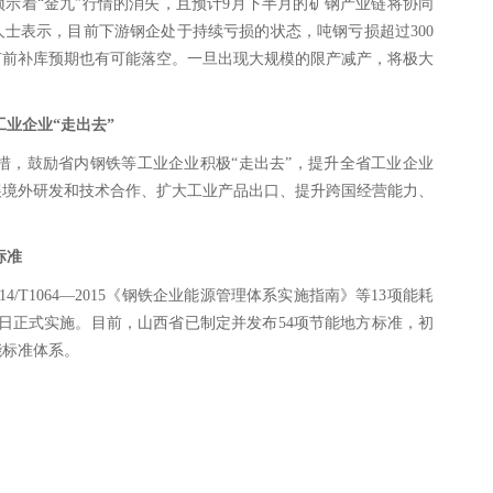
示着“金九”行情的消失，且预计9月下半月的矿钢产业链将协同
士表示，目前下游钢企处于持续亏损的状态，吨钢亏损超过300
节前补库预期也有可能落空。一旦出现大规模的限产减产，将极大
工业企业“走出去”
措，鼓励省内钢铁等工业企业积极“走出去”，提升全省工业企业
展境外研发和技术合作、扩大工业产品出口、提升跨国经营能力、
标准
/T1064—2015《钢铁企业能源管理体系实施指南》等13项能耗
5日正式实施。目前，山西省已制定并发布54项节能地方标准，初
能标准体系。