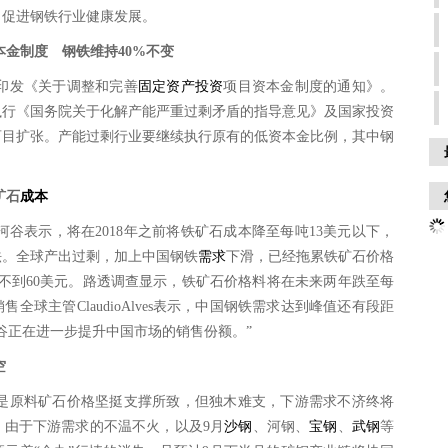
，促进钢铁行业健康发展。
本金制度 钢铁维持40%不变
印发《关于调整和完善
固定资产投资
项目资本金制度的通知》。
执行《国务院关于化解产能严重过剩矛盾的指导意见》及国家投资
盲目扩张。产能过剩行业要继续执行原有的低资本金比例，其中钢
矿石
成本
谷表示，将在2018年之前将铁矿石成本降至每吨13美元以下，
法。全球产出过剩，加上中国钢铁
需求
下滑，已经拖累铁矿石价格
滑至不到60美元。路透调查显示，铁矿石价格料将在未来两年跌至每
售全球主管ClaudioAlves表示，中国钢铁需求达到峰值还有段距
谷正在进一步提升中国市场的销售份额。”
空
是原料矿石价格坚挺支撑所致，但独木难支，下游需求不济终将
，由于下游需求的不温不火，以及9月
沙钢
、河钢、
宝钢
、
武钢
等