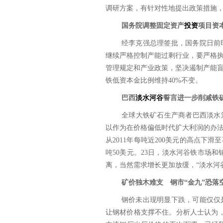
调研方案，有针对性地提出政策措施
国务院调整固定资产
投资
项目资
经李克强总理签批，国务院日前
继续严格控制产能过剩行业，要严格
管理规定和产业政策，坚决遏制产能
铁低资本金比例维持40%不变。
巴西
淡水河谷
誓言进一步削减铁
全球大铁矿石生产商者巴西淡水河
以作为在价格偏低时代扩大利润的办
从2011年每吨近200美元的高点下
吨50美元。23日，淡水河谷铁市场和销
离，当然需求增长更加放缓，“淡水河
矿价独木难支 钢市“金九”恐落
钢价未出现明显下跌，可能仅仅
让钢材价格支撑不住。分析人士认为