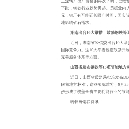
主流钢厂出厂价格的再次下调，已经预
下跌，钢铁行业跌势再起。另据业内人
元，钢厂有可能延长限产时间，国庆
地影响矿石需求。
湖南出台10大举措 鼓励钢铁等
近日，湖南省经信委出台10大举
国际竞争力。这10大举措包括鼓励开
完善服务体系等方面。
山西省发布钢铁等13项节能地方
近日，山西省质监局批准发布DB14
限额地方标准，这些项标准将于9月2
步形成了覆盖全省主要耗能行业的节
转载自钢联资讯