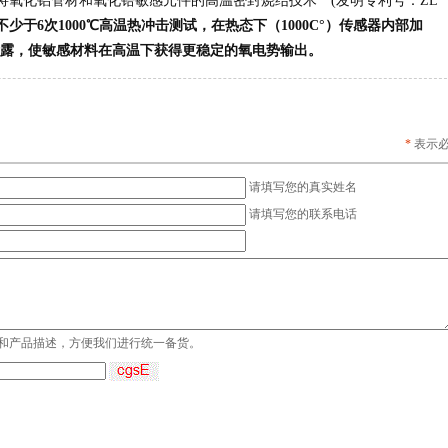
将氧化铝管材和氧化锆敏感元件的高温密封烧结技术 (发明专利号：ZL
不少于6次1000℃高温热冲击测试，在热态下（1000C°）传感器内部加
全不泄露，使敏感材料在高温下获得更稳定的氧电势输出。
*
表示
请填写您的真实姓名
请填写您的联系电话
和产品描述，方便我们进行统一备货。