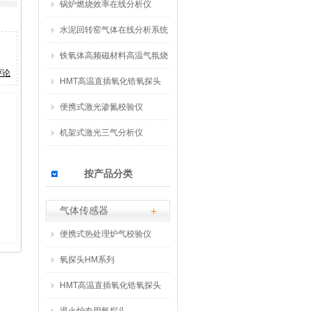
锅炉燃烧效率在线分析仪
水泥回转窑气体在线分析系统
铁氧体高频磁材料高温气氛烧
评论
结炉氧含量在线分析系统
HMT高温直插氧化锆氧探头
便携式激光渗氮校验仪
机架式激光三气分析仪
按产品分类
气体传感器
便携式热处理炉气校验仪
氧探头HM系列
HMT高温直插氧化锆氧探头