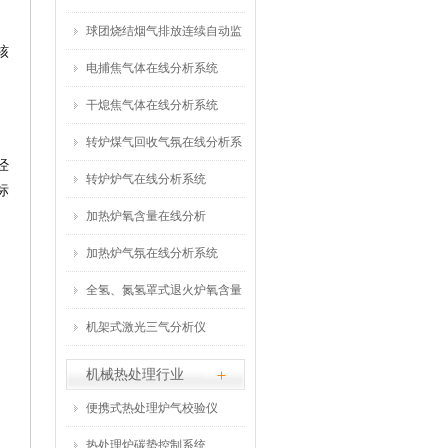
统
球团烧结烟气排放连续自动监
核
测系统
电捕焦气体在线分析系统
干熄焦气体在线分析系统
转炉煤气回收气氛在线分析系
经
统
转炉炉气在线分析系统
标
加热炉氧含量在线分析
加热炉气氛在线分析系统
全氢、氮氢罩式退火炉氧含量
在线分析仪
机架式激光三气分析仪
机械热处理行业
便携式热处理炉气校验仪
热处理炉碳势控制系统