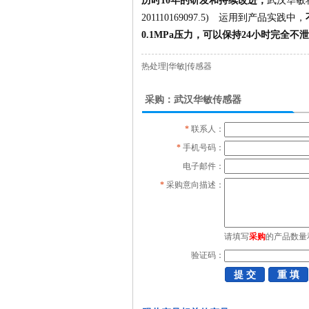
历时10年的研发和持续改进，
武汉华敏
201110169097.5) 运用到产品实践中，
0.1MPa压力，可以保持24小时完
热处理|华敏|传感器
采购：武汉华敏传感器
*
联系人：
*
手机号码：
电子邮件：
*
采购意向描述：
请填写
采购
的产品数量
验证码：