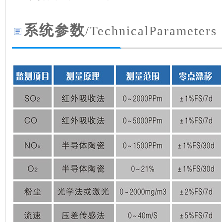
系统参数
/TechnicalParameters