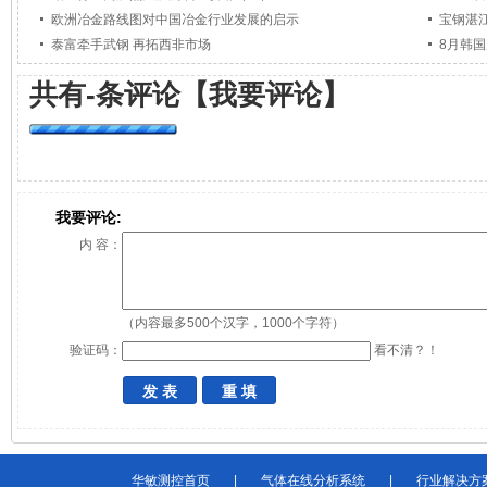
欧洲冶金路线图对中国冶金行业发展的启示
宝钢湛
泰富牵手武钢 再拓西非市场
8月韩国
共有
-
条评论
【我要评论】
我要评论:
内 容：
（内容最多500个汉字，1000个字符）
验证码：
看不清？！
华敏测控首页
|
气体在线分析系统
|
行业解决方