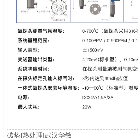
碳势|热处理|武汉华敏