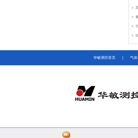
指
华敏测控首页
|
气体