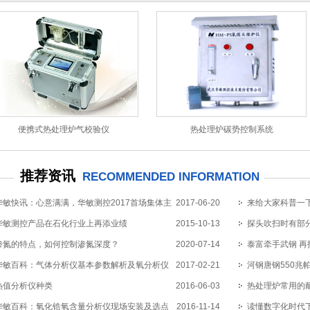
便携式热处理炉气校验仪
热处理炉碳势控制系统
推荐资讯
RECOMMENDED INFORMATION
华敏快讯：心意满满，华敏测控2017首场集体主
2017-06-20
来给大家科普一
生日会举办
华敏测控产品在石化行业上再添业绩
2015-10-13
机理（二）
探头吹扫时有部
渗氮的特点，如何控制渗氮深度？
2020-07-14
解决办法?
泰富牵手武钢 再
华敏百科：气体分析仪基本参数解析及氧分析仪
2017-02-21
河钢唐钢550兆
用（二）
热值分析仪种类
2016-06-03
热处理炉常用的
华敏百科：氧化锆氧含量分析仪现场安装及选点
2016-11-14
读懂数字化时代