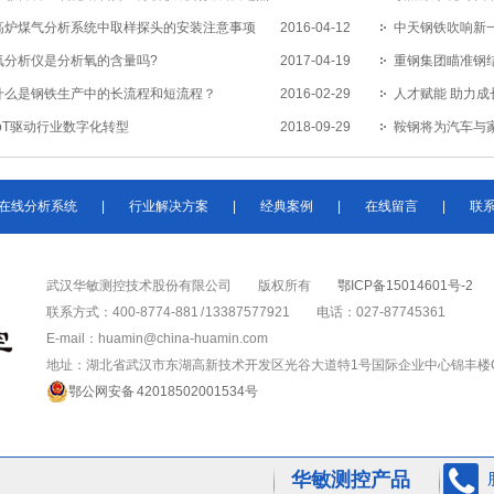
南（二）
高炉煤气分析系统中取样探头的安装注意事项
2016-04-12
中天钢铁吹响新
氧分析仪是分析氧的含量吗?
2017-04-19
特钢
重钢集团瞄准钢
什么是钢铁生产中的长流程和短流程？
2016-02-29
人才赋能 助力成
IoT驱动行业数字化转型
2018-09-29
鞍钢将为汽车与家
在线分析系统
|
行业解决方案
|
经典案例
|
在线留言
|
联
武汉华敏测控技术股份有限公司
版权所有
鄂ICP备15014601号-2
联系方式：400-8774-881 / 13387577921
电话：027-87745361
E-mail：huamin@china-huamin.com
地址：湖北省武汉市东湖高新技术开发区光谷大道特1号国际企业中心锦丰楼C-
鄂公网安备 42018502001534号
华敏测控产品