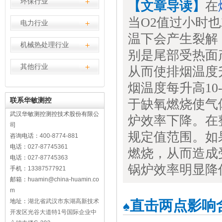
环保行业
【文章导读】
在
当O2值过小时
电力行业
温下会产生裂解
机械热处理行业
别是尾部受热面
其他行业
从而使排烟温度
烟温度每升高10
联系华敏测控
于缺氧燃烧使气
武汉华敏测控测控技术股份有限公
炉效率下降。在
司
规定值范围。如
咨询电话：
400-8774-881
电话：
027-87745361
燃烧，从而造成
电话：
027-87745363
锅炉效率明显降
手机：
13387577921
邮箱：
huamin@china-huamin.co
m
地址：
湖北省武汉市东湖高新技术
直击两点影响
♠
开发区光谷大道特1号国际企业中