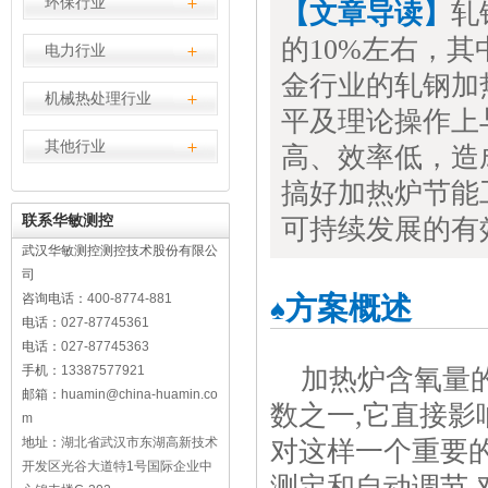
环保行业
【文章导读】
轧
的10%左右，其
电力行业
金行业的轧钢加
机械热处理行业
平及理论操作上
其他行业
高、效率低，造
搞好加热炉节能
联系华敏测控
可持续发展的有
武汉华敏测控测控技术股份有限公
司
咨询电话：
400-8774-881
方案概述
♠
电话：
027-87745361
电话：
027-87745363
手机：
13387577921
加热炉含氧量
邮箱：
huamin@china-huamin.co
数之一,它直接影
m
地址：
湖北省武汉市东湖高新技术
对这样一个重要的
开发区光谷大道特1号国际企业中
测定和自动调节,