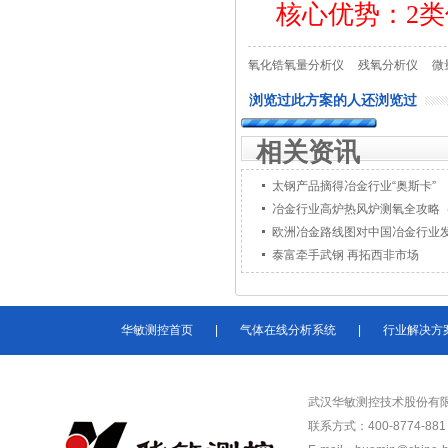
核心优势：2
氧化锆氧量分析仪
残氧分析仪
微
浏览过此方案的人还浏览过
相关资讯
太钢产品摘得冶金行业“奥斯卡”
冶金行业高炉热风炉测氧全攻略
欧洲冶金路线图对中国冶金行业
泰富牵手武钢 再拓西非市场
华敏测控首页
|
气体在线分析系统
|
行业解决方
武汉华敏测控技术股份有
联系方式：400-8774-881 /