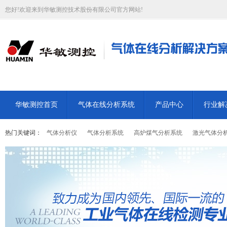
您好!欢迎来到华敏测控技术股份有限公司官方网站!
华敏测控首页
气体在线分析系统
产品中心
行业解
热门关键词：
气体分析仪
气体分析系统
高炉煤气分析系统
激光气体分